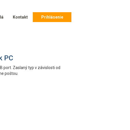
lá
Kontakt
Prihlásenie
k PC
 port. Zaslaný typ v závislosti od
me poštou.