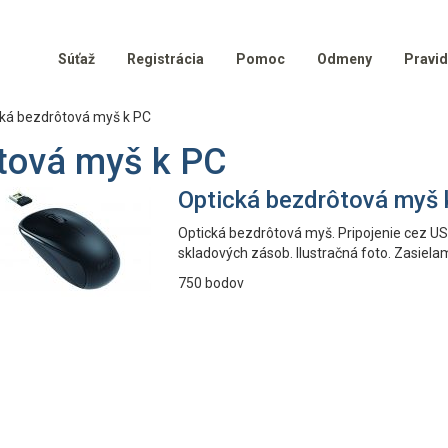
Súťaž
Registrácia
Pomoc
Odmeny
Pravid
ká bezdrôtová myš k PC
tová myš k PC
Optická bezdrôtová myš 
Optická bezdrôtová myš. Pripojenie cez USB
skladových zásob. Ilustračná foto. Zasiela
750 bodov