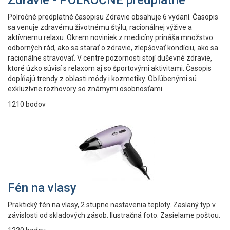
Zdravie - POLROČNÉ predplatné
Polročné predplatné časopisu Zdravie obsahuje 6 vydaní. Časopis
sa venuje zdravému životnému štýlu, racionálnej výžive a
aktívnemu relaxu. Okrem noviniek z medicíny prináša množstvo
odborných rád, ako sa starať o zdravie, zlepšovať kondíciu, ako sa
racionálne stravovať. V centre pozornosti stojí duševné zdravie,
ktoré úzko súvisí s relaxom aj so športovými aktivitami. Časopis
dopĺňajú trendy z oblasti módy i kozmetiky. Obľúbenými sú
exkluzívne rozhovory so známymi osobnosťami.
1210 bodov
Fén na vlasy
Praktický fén na vlasy, 2 stupne nastavenia teploty. Zaslaný typ v
závislosti od skladových zásob. Ilustračná foto. Zasielame poštou.