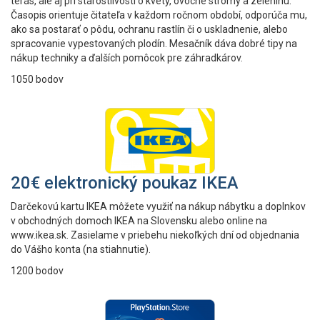
terás, ale aj pri starostlivosti o kvety, ovocné stromy a zeleninu.
Časopis orientuje čitateľa v každom ročnom období, odporúča mu,
ako sa postarať o pôdu, ochranu rastlín či o uskladnenie, alebo
spracovanie vypestovaných plodín. Mesačník dáva dobré tipy na
nákup techniky a ďalších pomôcok pre záhradkárov.
1050 bodov
20€ elektronický poukaz IKEA
Darčekovú kartu IKEA môžete využiť na nákup nábytku a doplnkov
v obchodných domoch IKEA na Slovensku alebo online na
www.ikea.sk. Zasielame v priebehu niekoľkých dní od objednania
do Vášho konta (na stiahnutie).
1200 bodov