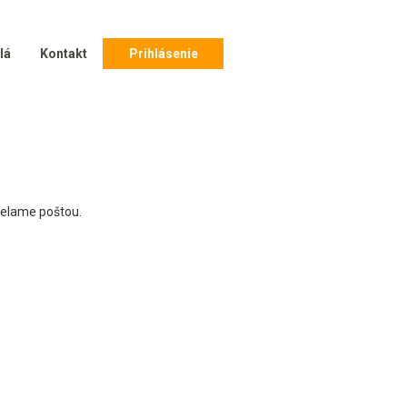
lá
Kontakt
Prihlásenie
sielame poštou.