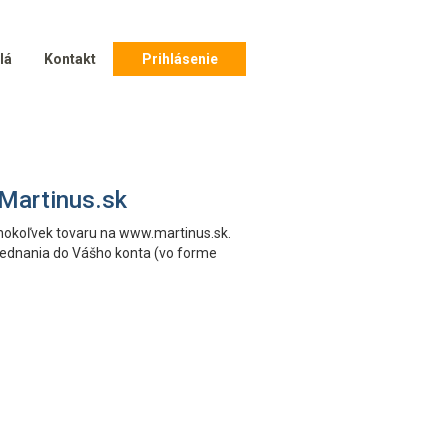
lá
Kontakt
Prihlásenie
 Martinus.sk
hokoľvek tovaru na www.martinus.sk.
bjednania do Vášho konta (vo forme