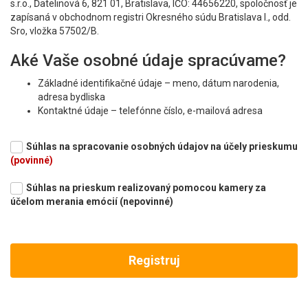
s.r.o., Ďatelinová 6, 821 01, Bratislava, IČO: 44656220, spoločnosť je
zapísaná v obchodnom registri Okresného súdu Bratislava I., odd.
Sro, vložka 57502/B.
Aké Vaše osobné údaje spracúvame?
Základné identifikačné údaje – meno, dátum narodenia,
adresa bydliska
Kontaktné údaje – telefónne číslo, e-mailová adresa
Sociodemografické údaje – štatistické údaje o veku, pohlaví,
rodinnom stave, vzdelaní, zamestnaní, príjmoch a
Súhlas na spracovanie osobných údajov na účely prieskumu
výdavkoch za tovary a služby, počte detí, počet osôb v
(povinné)
domácnosti
Súhlas na prieskum realizovaný pomocou kamery za
Z akých zdrojov osobné údaje
účelom merania emócií (nepovinné)
pochádzajú?
Osobné údaje uvedené v predchádzajúcom bode získavame s
Vašim súhlasom priamo od Vás. Tieto osobné údaje uvádzate pri
registrácii na iPrieskum.sk a postupným dopĺňaním údajov na
svojom konte.
Na aké účely ste poskytli svoj súhlas?