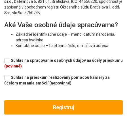
s.r.o., Ďatelinová 6, 821 01, Bratislava, IČO: 44656220, spoločnosť je
zapísaná v obchodnom registri Okresného súdu Bratislava I., odd.
Sro, vložka 57502/B.
Aké Vaše osobné údaje spracúvame?
Základné identifikačné údaje – meno, dátum narodenia,
adresa bydliska
Kontaktné údaje – telefónne číslo, e-mailová adresa
Sociodemografické údaje – štatistické údaje o veku, pohlaví,
rodinnom stave, vzdelaní, zamestnaní, príjmoch a
Súhlas na spracovanie osobných údajov na účely prieskumu
výdavkoch za tovary a služby, počte detí, počet osôb v
(povinné)
domácnosti
Súhlas na prieskum realizovaný pomocou kamery za
Z akých zdrojov osobné údaje
účelom merania emócií (nepovinné)
pochádzajú?
Osobné údaje uvedené v predchádzajúcom bode získavame s
Vašim súhlasom priamo od Vás. Tieto osobné údaje uvádzate pri
registrácii na iPrieskum.sk a postupným dopĺňaním údajov na
svojom konte.
Na aké účely ste poskytli svoj súhlas?